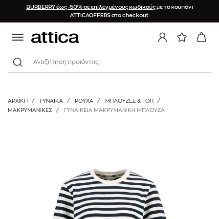
BURBERRY έως -50% σε επιλεγμένους κωδικούς
με το κουπόνι
ATTICAOFFERS στο checkout.
Αναζήτηση προϊόντος :
ΑΡΧΙΚΉ
/
ΓΥΝΑΙΚΑ
/
ΡΟΥΧΑ
/
ΜΠΛΟΎΖΕΣ & ΤΟΠ
/
ΜΑΚΡΥΜΆΝΙΚΕΣ
/
ΓΥΝΑΙΚΕΙΑ ΜΑΚΡΥΜΑΝΙΚΗ ΜΠΛΟΥΖΑ