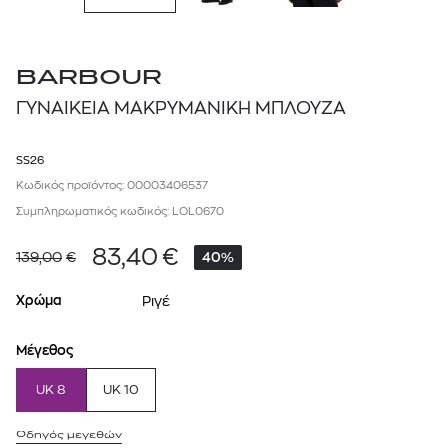
BARBOUR
ΓΥΝΑΙΚΕΙΑ ΜΑΚΡΥΜΑΝΙΚΗ ΜΠΛΟΥΖΑ
SS26
Κωδικός προϊόντος: 00003406537
Συμπληρωματικός κωδικός: LOL0670
83,40
€
139,00
€
40%
Χρώμα
Ριγέ
Μέγεθος
UK 8
UK 10
Οδηγός μεγεθών