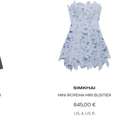
kiehl's avocado eye
mcm
sandro
T
GANT
SIMKHAI
ΠΟΥΛΟΒΕΡ
ΑΝΔΡΙΚΟ ΜΠΟΥΦΑΝ
I
ΜΙΝΙ ΦΟΡΕΜΑ MIRI BUSITIER
€
320,00
€
845,00
€
US 4, US 6