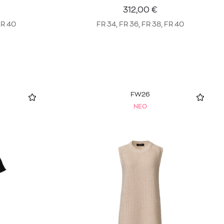
312,00
€
FR 40
FR 34, FR 36, FR 38, FR 40
FW26
NEO