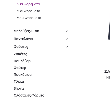
Mini Φορέματα
Midi Φορέματα
Maxi Φορέματα
Μπλούζες & Τοπ
Παντελόνια
Φούστες
Ζακέτες
Πουλόβερ
Φούτερ
ZA
ΑΝ
Πουκάμισα
Μ
Γιλέκα
Shorts
Ολόσωμες Φόρμες