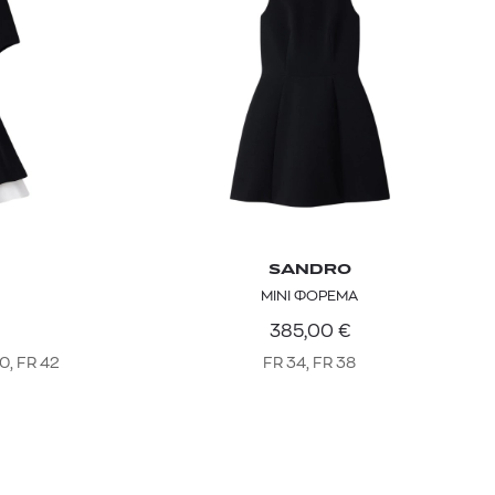
SANDRO
MINI ΦΟΡΕΜΑ
385,00
€
40, FR 42
FR 34, FR 38