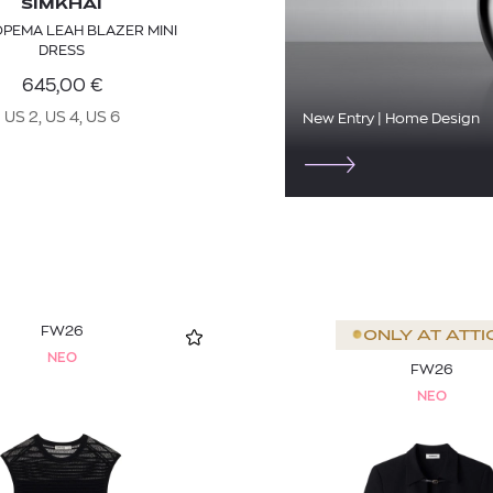
SIMKHAI
ΟΡΕΜΑ LEAH BLAZER MINI
DRESS
645,00
€
US 2, US 4, US 6
New Entry | Home Design
FW26
ONLY AT
ATTI
NEO
FW26
NEO