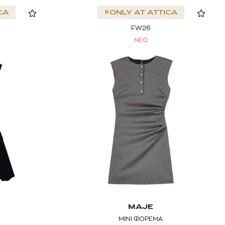
CA
ONLY AT
ATTICA
FW26
NEO
MAJE
MINI ΦΟΡΕΜΑ