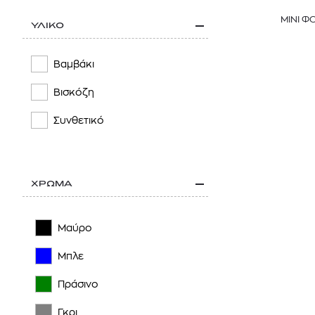
ΜΙΝΙ Φ
ΥΛΙΚΟ
Βαμβάκι
Βισκόζη
Συνθετικό
ΧΡΩΜΑ
Μαύρο
Μπλε
Πράσινο
Γκρι