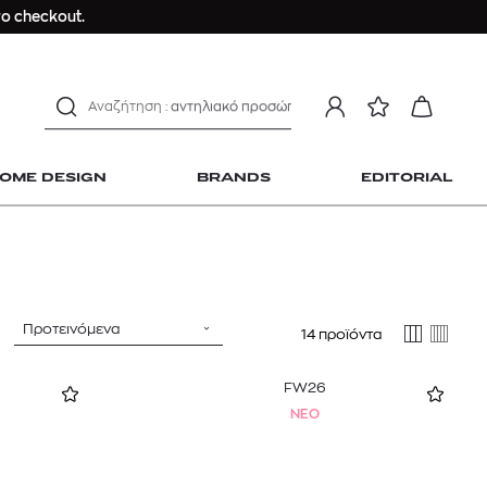
μαγιό
ο checkout.
ανδρικο t-shirt
Dior sauvage
Longchamp Le Pliage
αντηλιακό προσώπου
estee lauder double wear
OME DESIGN
BRANDS
EDITORIAL
kiehl's avocado eye
mcm
sandro
γυναικεία αρώματα
μαγιό
Προτεινόμενα
14 προϊόντα
 Home Design
ανδρικο t-shirt
Dior sauvage
FW26
Longchamp Le Pliage
NEO
αντηλιακό προσώπου
estee lauder double wear