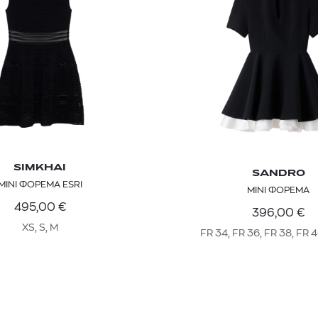
SIMKHAI
SANDRO
MINI ΦΟΡΕΜΑ ESRI
ΜΙΝΙ ΦΟΡΕΜΑ
495,00
€
396,00
€
XS, S, M
FR 34, FR 36, FR 38, FR 