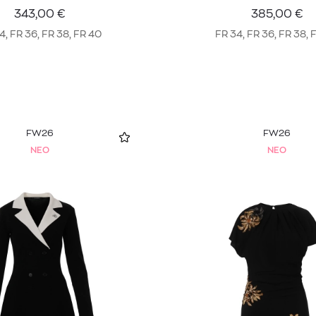
343,00
€
385,00
€
4, FR 36, FR 38, FR 40
FR 34, FR 36, FR 38, 
FW26
FW26
NEO
NEO