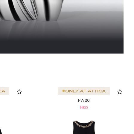
CA
ONLY AT
ATTICA
FW26
NEO