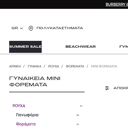
BURBERRY έ
GR
ΠΟΛΥΚΑΤΑΣΤΗΜΑΤΑ
TO
SUMMER SALE
BEACHWEAR
ΓΥ
lo
Zad
lon
ΑΡΧΙΚΉ
/
ΓΥΝΑΙΚΑ
/
ΡΟΥΧΑ
/
ΦΟΡΈΜΑΤΑ
/
MINI ΦΟΡΈΜΑΤΑ
Ysl
Dio
ΓΥΝΑΙΚΕΙΑ MINI
ΦΟΡΕΜΑΤΑ
ΑΠΟΚ
ΡΟΥΧΑ
Πανωφόρια
Φορέματα