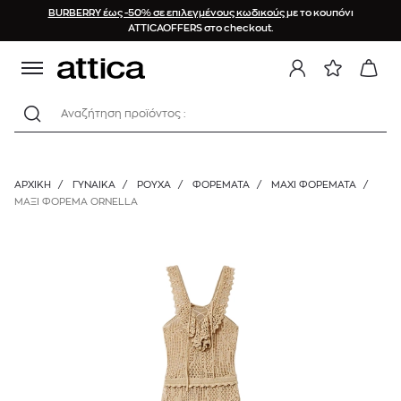
BURBERRY έως -50% σε επιλεγμένους κωδικούς
με το κουπόνι
ATTICAOFFERS στο checkout.
Αναζήτηση προϊόντος :
ΑΡΧΙΚΉ
/
ΓΥΝΑΙΚΑ
/
ΡΟΥΧΑ
/
ΦΟΡΈΜΑΤΑ
/
MAXI ΦΟΡΈΜΑΤΑ
/
ΜΑΞΙ ΦΟΡΕΜΑ ORNELLA