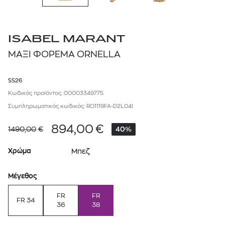
ISABEL MARANT
ΜΑΞΙ ΦΟΡΕΜΑ ORNELLA
SS26
Κωδικός προϊόντος: 00003349775
Συμπληρωματικός κωδικός: RO1119FA-D2L04I
894,00
€
1490,00
€
40%
Χρώμα
Μπεζ
Μέγεθος
FR
FR
FR 34
36
38