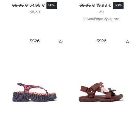
69,95
€
34,98
€
39,95
€
19,98
€
50%
50%
38, 39
39
2 Διαθέσιμα Χρώματα
SS26
SS26