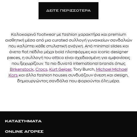
ΔΕΙΤΕ ΠΕΡΙΣΣΟΤΕΡΑ
Καλοκαιρινό footwear με fashion χαρακτήρα και premium
αισθητική μέσα από μια curated συλλογή γυναικείων σανδαλιών
που καλύπτει κάθε στυλιστική ανάγκη. Από minimal slides και
άνετα flat πέδιλα μέχρι bold πλατφόρμες και iconic designer
pieces, η συλλογή του attica είναι σχεδιασμένη για εμφανίσεις
που ξεχωρίζουν. Τα πιο δυνατά international brands όπως
Birkenstock
,
Crocs
,
Kurt Geiger
, Tory Burch,
Michael Michael
Kors
και άλλα fashion houses συνδυάζουν άνεση και design,
δημιουργώντας σανδάλια που φοριούνται όλη μέρα.
ΚΑΤΑΣΤΗΜΑΤΑ
ONLINE ΑΓΟΡΕΣ