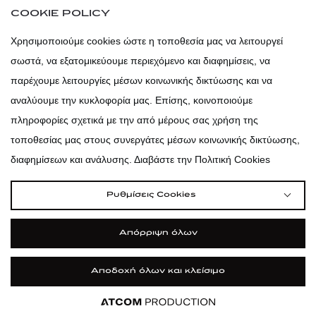
COOKIE POLICY
atticadps
Χρησιμοποιούμε cookies ώστε η τοποθεσία μας να λειτουργεί
σωστά, να εξατομικεύουμε περιεχόμενο και διαφημίσεις, να
atticadps
παρέχουμε λειτουργίες μέσων κοινωνικής δικτύωσης και να
αναλύουμε την κυκλοφορία μας. Επίσης, κοινοποιούμε
πληροφορίες σχετικά με την από μέρους σας χρήση της
τοποθεσίας μας στους συνεργάτες μέσων κοινωνικής δικτύωσης,
διαφημίσεων και ανάλυσης. Διαβάστε την Πολιτική Cookies
Ρυθμίσεις Cookies
Απόρριψη όλων
Αποδοχή όλων και κλείσιμο
|
|
|
Όροι Χρήσης
Πολιτική Cookies
Κώδικας Δεοντολογίας
Προστασία Προσωπικών Δεδομένων
Εφαρμογή
Εφαρμογή
Εφαρμογή
Εφαρμογή
Εφαρμογή
Εφαρμογή
ΦΙΛΤΡΑ ΚΑΙ ΚΑΤΗΓΟΡΙΕΣ
©2026 attica