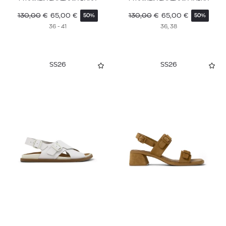
130,00
€
65,00
€
130,00
€
65,00
€
50%
50%
36 - 41
36, 38
SS26
SS26