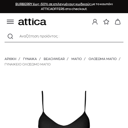
BURBERRY έως -50% σε επιλεγμένους κωδικούς
με το κουπόνι
ATTICAOFFERS στο checkout.
Αναζήτηση προϊόντος :
ΑΡΧΙΚΉ
/
ΓΥΝΑΙΚΑ
/
BEACHWEAR
/
ΜΑΓΙΌ
/
ΟΛΌΣΩΜΑ ΜΑΓΙΌ
/
ΓΥΝΑΙΚΕΙΟ ΟΛΟΣΩΜΟ ΜΑΓΙΟ