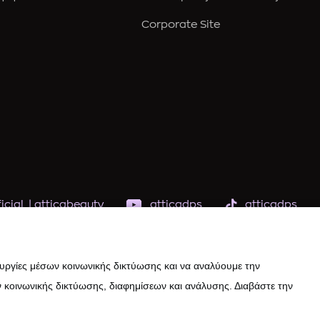
Corporate Site
icial
|
atticabeauty
atticadps
atticadps
ουργίες μέσων κοινωνικής δικτύωσης και να αναλύουμε την
 κοινωνικής δικτύωσης, διαφημίσεων και ανάλυσης. Διαβάστε την