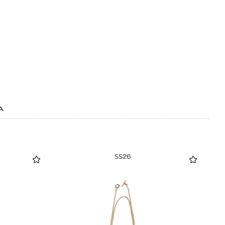
Α
SS26