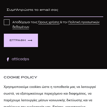
Αποδέχομαι τους
Όρους χρήσης
& την
Πολιτική προσωπικών
δεδομένων
.
ΕΓΓΡΑΦΗ
atticadps
atticaofficial
|
atticabeauty
COOKIE POLICY
atticadps
Χρησιμοποιούμε cookies ώστε η τοποθεσία μας να λειτουργεί
σωστά, να εξατομικεύουμε περιεχόμενο και διαφημίσεις, να
atticadps
παρέχουμε λειτουργίες μέσων κοινωνικής δικτύωσης και να
αναλύουμε την κυκλοφορία μας. Επίσης, κοινοποιούμε