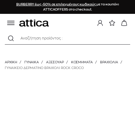
BURBERRY έως -50% σε επιλεγμένους κωδικούς
με το κουπόνι
ATTICAOFFERS στο checkout.
Αναζήτηση προϊόντος :
ΑΡΧΙΚΉ
/
ΓΥΝΑΙΚΑ
/
ΑΞΕΣΟΥΑΡ
/
ΚΟΣΜΉΜΑΤΑ
/
ΒΡΑΧΙΌΛΙΑ
/
ΓΥΝΑΙΚΕΙΟ ΔΕΡΜΑΤΙΝΟ ΒΡΑΧΙΟΛΙ ROCK CROCO