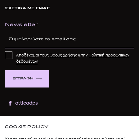
ΣΧΕΤΙΚΑ ΜΕ ΕΜΑΣ
Newsletter
Αποδέχομαι τους
Όρους χρήσης
& την
Πολιτική προσωπικών
δεδομένων
.
ΕΓΓΡΑΦΗ
atticadps
atticaofficial
|
atticabeauty
COOKIE POLICY
atticadps