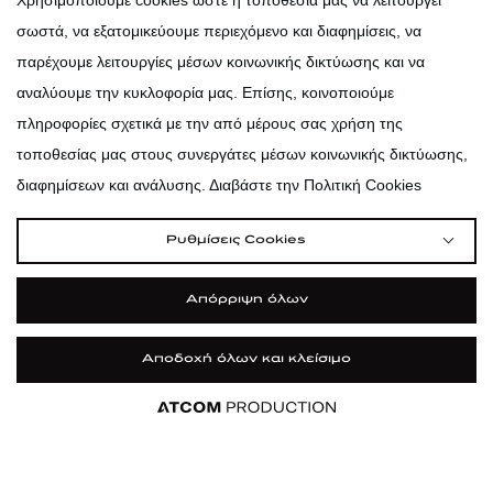
Χρησιμοποιούμε cookies ώστε η τοποθεσία μας να λειτουργεί
σωστά, να εξατομικεύουμε περιεχόμενο και διαφημίσεις, να
atticadps
παρέχουμε λειτουργίες μέσων κοινωνικής δικτύωσης και να
αναλύουμε την κυκλοφορία μας. Επίσης, κοινοποιούμε
πληροφορίες σχετικά με την από μέρους σας χρήση της
τοποθεσίας μας στους συνεργάτες μέσων κοινωνικής δικτύωσης,
διαφημίσεων και ανάλυσης. Διαβάστε την Πολιτική Cookies
Ρυθμίσεις Cookies
Απόρριψη όλων
Αποδοχή όλων και κλείσιμο
|
|
|
Όροι Χρήσης
Πολιτική Cookies
Κώδικας Δεοντολογίας
Προστασία Προσωπικών Δεδομένων
Εφαρμογή
ΦΙΛΤΡΑ ΚΑΙ ΚΑΤΗΓΟΡΙΕΣ
©2026 attica