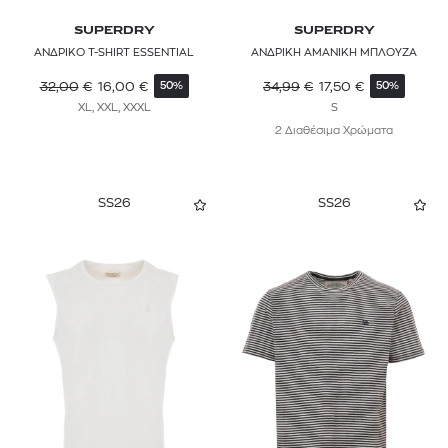
SUPERDRY
SUPERDRY
ΑΝΔΡΙΚΟ T-SHIRT ESSENTIAL
ΑΝΔΡΙΚΗ ΑΜΑΝΙΚΗ ΜΠΛΟΥΖΑ
32,00
€
16,00
€
34,99
€
17,50
€
50%
50%
XL, XXL, XXXL
S
2 Διαθέσιμα Χρώματα
SS26
SS26