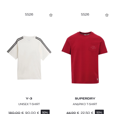
PAUL SMITH
SS26
SS26
PEPE JEANS
PHILIPP PLEIN
POLO RALPH LAUREN
RAG & BONE
RALPH LAUREN PURPLE LABEL
REPLAY
RRD
SAMSØE SAMSØE
SANDRO
Y-3
SUPERDRY
UNISEX T-SHIRT
ΑΝΔΡΙΚΟ T-SHIRT
SCOTCH & SODA
180,00
€
90,00
€
44,99
€
22,50
€
50%
50%