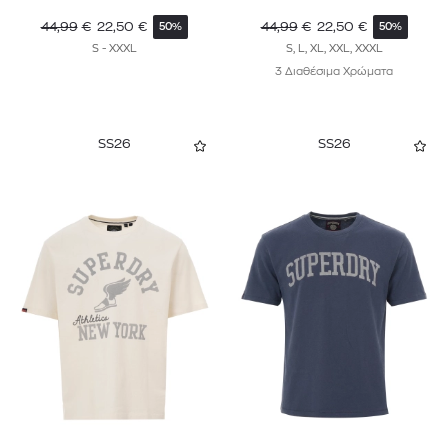
44,99
€
22,50
€
44,99
€
22,50
€
50%
50%
S - XXXL
S, L, XL, XXL, XXXL
3 Διαθέσιμα Χρώματα
SS26
SS26