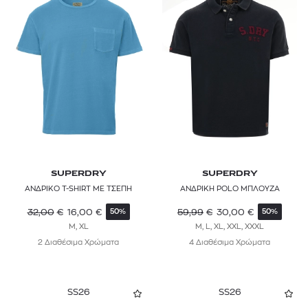
SUPERDRY
SUPERDRY
ΑΝΔΡΙΚΟ T-SHIRT ΜΕ ΤΣΕΠΗ
ΑΝΔΡΙΚΗ POLO ΜΠΛΟΥΖΑ
32,00
€
16,00
€
59,99
€
30,00
€
50%
50%
M, XL
M, L, XL, XXL, XXXL
2 Διαθέσιμα Χρώματα
4 Διαθέσιμα Χρώματα
SS26
SS26