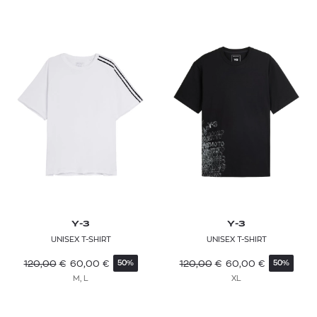
HURLEY
ICEBREAKER
JACQUEMUS
JAMES PERSE
KARL LAGERFELD
KENZO
LA MARTINA
LA SPORTIVA
Y-3
Y-3
LACOSTE
UNISEX T-SHIRT
UNISEX T-SHIRT
LARDINI
120,00
€
60,00
€
120,00
€
60,00
€
50%
50%
M, L
XL
LEE
LEVI'S®