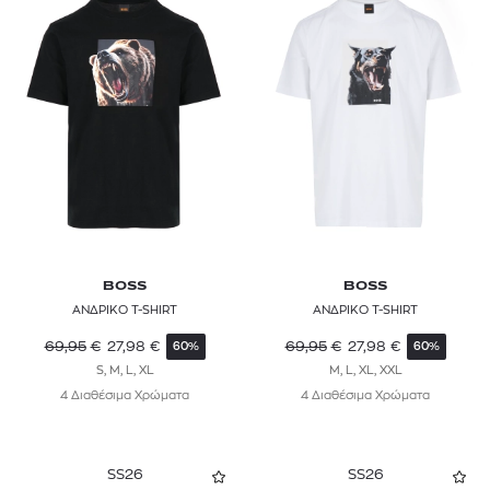
FRESCOBOL CARIOCA
FUNKY BUDDHA
G-STAR RAW
GANT
HACKETT LONDON
HARMONT & BLAINE
HELLY HANSEN
BOSS
BOSS
ΑΝΔΡΙΚΟ T-SHIRT
ΑΝΔΡΙΚΟ T-SHIRT
HOKA
69,95
€
27,98
€
69,95
€
27,98
€
60%
60%
HOME BOY
S, M, L, XL
M, L, XL, XXL
4 Διαθέσιμα Χρώματα
4 Διαθέσιμα Χρώματα
HUF
HUGO
SS26
SS26