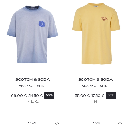
SCOTCH & SODA
SCOTCH & SODA
ΑΝΔΡΙΚΟ T-SHIRT
ΑΝΔΡΙΚΟ T-SHIRT
69,00
€
34,50
€
35,00
€
17,50
€
50%
50%
M, L, XL
M
SS26
SS26