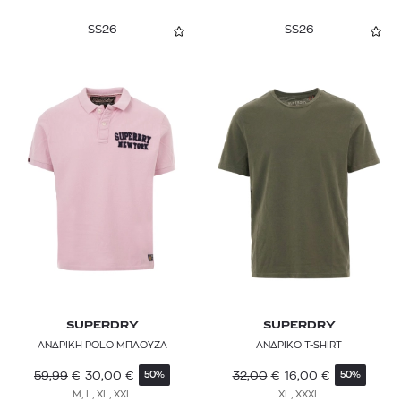
SS26
SS26
SUPERDRY
SUPERDRY
ΑΝΔΡΙΚΗ POLO ΜΠΛΟΥΖΑ
ΑΝΔΡΙΚΟ T-SHIRT
59,99
€
30,00
€
32,00
€
16,00
€
50%
50%
M, L, XL, XXL
XL, XXXL