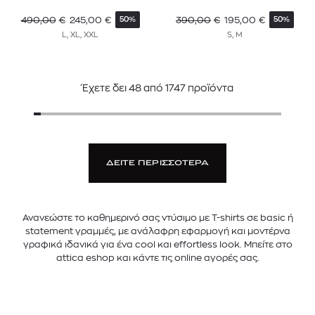
490,00
€
245,00
€
390,00
€
195,00
€
50%
50%
L, XL, XXL
S, M
Έχετε δει
48
από
1747
προϊόντα
ΔΕΙΤΕ ΠΕΡΙΣΣΟΤΕΡΑ
Ανανεώστε το καθημερινό σας ντύσιμο με T-shirts σε basic ή
statement γραμμές, με ανάλαφρη εφαρμογή και μοντέρνα
γραφικά ιδανικά για ένα cool και effortless look. Μπείτε στο
attica eshop και κάντε τις online αγορές σας.