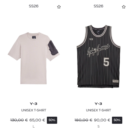
SS26
SS26
MARANT
MC2 SAINT BARTH
MWM
NAPAPIJRI
NAVY & GREEN
NO EXCESS
OBEY
ON
Y-3
Y-3
ORLEBAR BROWN
UNISEX T-SHIRT
UNISEX T-SHIRT
PALM ANGELS
130,00
€
65,00
€
180,00
€
90,00
€
50%
50%
L
S
PAUL & SHARK