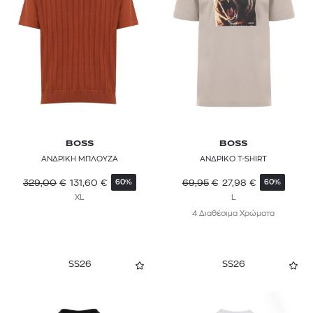
CROSSLEY
DICKIES
DIESEL
DIRTY LAUNDRY
DOLCE & GABBANA
BOSS
BOSS
DSQUARED2
ΑΝΔΡΙΚΗ ΜΠΛΟΥΖΑ
ΑΝΔΡΙΚΟ T-SHIRT
EA7
329,00
€
131,60
€
69,95
€
27,98
€
60%
60%
XL
L
EDWIN
4 Διαθέσιμα Χρώματα
EMPORIO ARMANI
SS26
SS26
ETRO
FJALLRAVEN