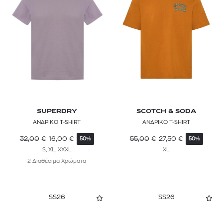
SUPERDRY
SCOTCH & SODA
ΑΝΔΡΙΚΟ T-SHIRT
ΑΝΔΡΙΚΟ T-SHIRT
32,00
€
16,00
€
55,00
€
27,50
€
50%
50%
S, XL, XXXL
XL
2 Διαθέσιμα Χρώματα
SS26
SS26