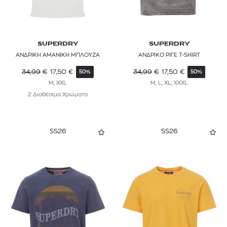
SUPERDRY
SUPERDRY
ΑΝΔΡΙΚΗ ΑΜΑΝΙΚΗ ΜΠΛΟΥΖΑ
ΑΝΔΡΙΚΟ ΡΙΓΕ T-SHIRT
34,99
€
17,50
€
34,99
€
17,50
€
50%
50%
M, XXL
M, L, XL, XXXL
2 Διαθέσιμα Χρώματα
SS26
SS26