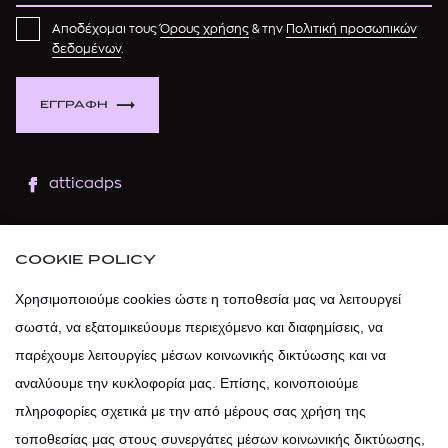
Αποδέχομαι τους
Όρους χρήσης
& την
Πολιτική προσωπικών
δεδομένων
.
ΕΓΓΡΑΦΗ
atticadps
atticaofficial
|
atticabeauty
COOKIE POLICY
atticadps
Χρησιμοποιούμε cookies ώστε η τοποθεσία μας να λειτουργεί
σωστά, να εξατομικεύουμε περιεχόμενο και διαφημίσεις, να
atticadps
παρέχουμε λειτουργίες μέσων κοινωνικής δικτύωσης και να
αναλύουμε την κυκλοφορία μας. Επίσης, κοινοποιούμε
πληροφορίες σχετικά με την από μέρους σας χρήση της
τοποθεσίας μας στους συνεργάτες μέσων κοινωνικής δικτύωσης,