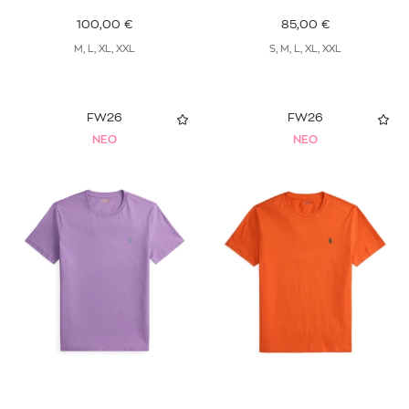
100,00
€
85,00
€
M, L, XL, XXL
S, M, L, XL, XXL
FW26
FW26
NEO
NEO