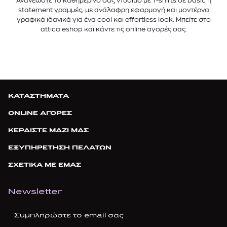
Ανανεώστε το καθημερινό σας ντύσιμο με T-shirts σε basic ή
statement γραμμές, με ανάλαφρη εφαρμογή και μοντέρνα
γραφικά ιδανικά για ένα cool και effortless look. Μπείτε στο
attica eshop και κάντε τις online αγορές σας.
ΚΑΤΑΣΤΗΜΑΤΑ
ONLINE ΑΓΟΡΕΣ
ΚΕΡΔΙΣΤΕ ΜΑΖΙ ΜΑΣ
ΕΞΥΠΗΡΕΤΗΣΗ ΠΕΛΑΤΩΝ
ΣΧΕΤΙΚΑ ΜΕ ΕΜΑΣ
Newsletter