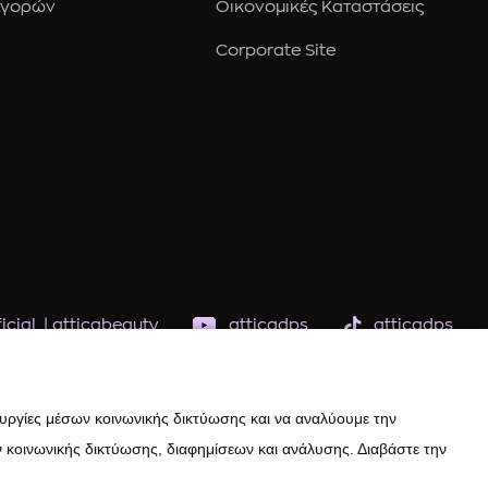
Αγορών
Οικονομικές Καταστάσεις
Corporate Site
icial
|
atticabeauty
atticadps
atticadps
ουργίες μέσων κοινωνικής δικτύωσης και να αναλύουμε την
 κοινωνικής δικτύωσης, διαφημίσεων και ανάλυσης. Διαβάστε την