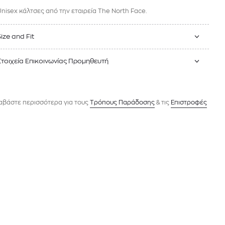
Unisex κάλτσες από την εταιρεία The North Face.
Size and Fit
Στοιχεία Επικοινωνίας Προμηθευτή
αβάστε περισσότερα για τους
Tρόπους Παράδοσης
& τις
Επιστροφές