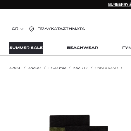
BURBERRY έ
GR
ΠΟΛΥΚΑΤΑΣΤΗΜΑΤΑ
TO
SUMMER SALE
BEACHWEAR
ΓΥ
lo
Zad
lon
ΑΡΧΙΚΉ
/
ΑΝΔΡΑΣ
/
ΕΣΩΡΟΥΧΑ
/
ΚΆΛΤΣΕΣ
/
UNISEX ΚΑΛΤΣΕΣ
Ysl
Dio