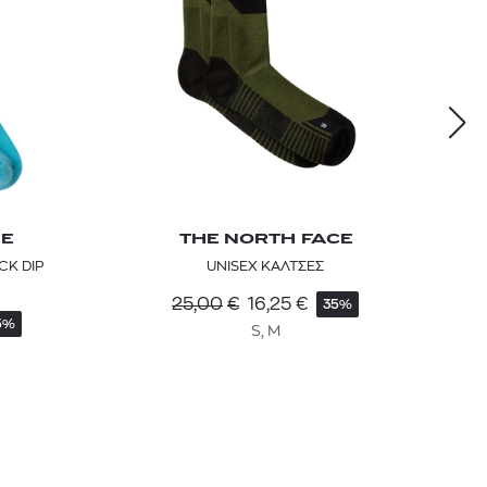
CE
THE NORTH FACE
CK DIP
UNISEX ΚΑΛΤΣΕΣ
25,00
€
16,25
€
35%
5%
S, M