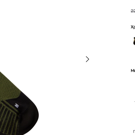
2
Χ
Μ
TOM FORD
MIU MIU
MC2 SAINT
SOLEIL BLANC PARFUM EAU DE TOILETTE | 50ml
ΓΥΑΛΙΑ ΗΛΙΟΥ A52S/ZVN4I0/52
ΑΝΔΡΙΚΟ ΜΑΓΙ
421,00
€
120,00
€
102,0
365,00
€
OFFER