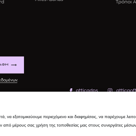
rd
Τρόποι 
ΑΦΗ
δεδομένων
.
atticadps
atticaoff
ά, να εξατομικεύουμε περιεχόμενο και διαφημίσεις, να παρέχουμε λειτ
ην από μέρους σας χρήση της τοποθεσίας μας στους συνεργάτες μέσων